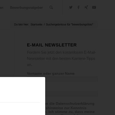
an
Bewerbungsratgeber
Du bist hier:
Startseite
/
Suchergebnisse für "bewerbungsfoto"
E-MAIL NEWSLETTER
Fordern Sie jetzt den kostenlosen E-Mail-
Newsletter mit den besten Karriere-Tipps
an.
Vorname oder ganzer Name
E-Mail
Ich habe die Datenschutzerklärung
& Widerrufshinweise zur Kenntnis
genommen. Ich stimme zu, dass meine