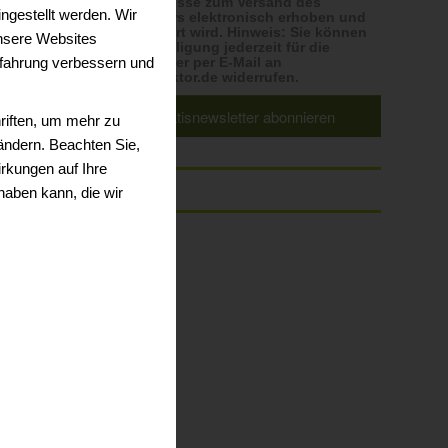
E-Mailadresse zum Versand des
ngestellt werden. Wir
Newsletters elektronisch erhoben und
gespeichert wird. Hinweis: Sie können
nsere Websites
Ihre Einwilligung jederzeit für die
erfahrung verbessern und
Zukunft hier per E-Mail an
Karrierefaktor.de widerrufen.
riften, um mehr zu
 ändern. Beachten Sie,
rkungen auf Ihre
haben kann, die wir