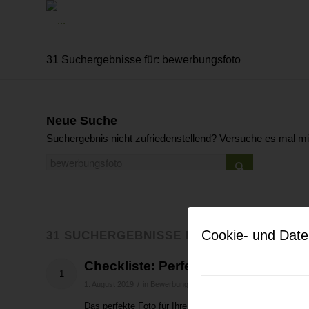
31 Suchergebnisse für: bewerbungsfoto
Neue Suche
Suchergebnis nicht zufriedenstellend? Versuche es mal m
Cookie- und Date
31 SUCHERGEBNISSE FÜR: BEWERBUNG
Checkliste: Perfektes Bewerbungsf
1
/
/
1. August 2019
in
Bewerbung
von
tobias@webschuppen.com
Das perfekte Foto für Ihre Bewerbung