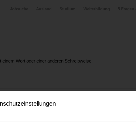
Jobsuche
Ausland
Studium
Weiterbildung
5 Fragen 
it einem Wort oder einer anderen Schreibweise
nschutzeinstellungen
SFOTO
oto