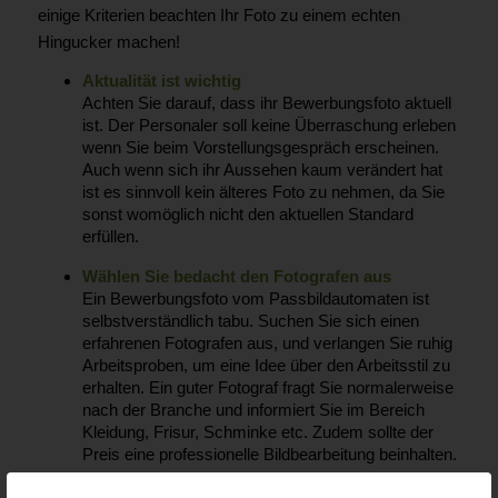
einige Kriterien beachten Ihr Foto zu einem echten
Hingucker machen!
Aktualität ist wichtig
Achten Sie darauf, dass ihr Bewerbungsfoto aktuell
ist. Der Personaler soll keine Überraschung erleben
wenn Sie beim Vorstellungsgespräch erscheinen.
Auch wenn sich ihr Aussehen kaum verändert hat
ist es sinnvoll kein älteres Foto zu nehmen, da Sie
sonst womöglich nicht den aktuellen Standard
erfüllen.
Wählen Sie bedacht den Fotografen aus
Ein Bewerbungsfoto vom Passbildautomaten ist
selbstverständlich tabu. Suchen Sie sich einen
erfahrenen Fotografen aus, und verlangen Sie ruhig
Arbeitsproben, um eine Idee über den Arbeitsstil zu
erhalten. Ein guter Fotograf fragt Sie normalerweise
nach der Branche und informiert Sie im Bereich
Kleidung, Frisur, Schminke etc. Zudem sollte der
Preis eine professionelle Bildbearbeitung beinhalten.
Formale Anforderungen