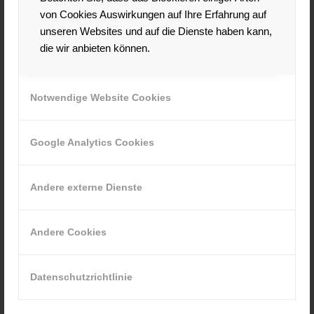
vermeiden. Versehen Sie ihr Foto auf der Rückseite
von Cookies Auswirkungen auf Ihre Erfahrung auf
mit Namen und Telefonnummer.
unseren Websites und auf die Dienste haben kann,
Den Hintergrund anpassen
die wir anbieten können.
Bei einem bunten Bild ist es ratsam einen
Hintergrund zu wählen der zu ihrem Teint passt.
Schnell können Sie durch die falsche
Notwendige Website Cookies
Hintergrundfarbe kränklich und blass wirken.
Überlassen Sie diese Entscheidung einem
professionellen Fotografen. Verzichten Sie auf
andere Gegenstände wie Wandbilder etc. im
Google Analytics Cookies
Hintergrund.
Speziell für Frauen – nicht zu weiblich wirken
Andere externe Dienste
Frauen haben laut wissenschaftlichen
Untersuchungen bessere Chancen wenn sie
männlicher wirken. Gerade in Führungspositionen in
Andere Cookies
denen Durchsetzungsfähigkeit, Orientierung, und
Aggressivität verlangt wird, kommt ein zu
weibliches Foto nicht gut an. Verzichten Sie auf
Datenschutzrichtlinie
übertriebenen Schmuck und Make-Up, da diese
Kriterien einen Personaler ablenken können.