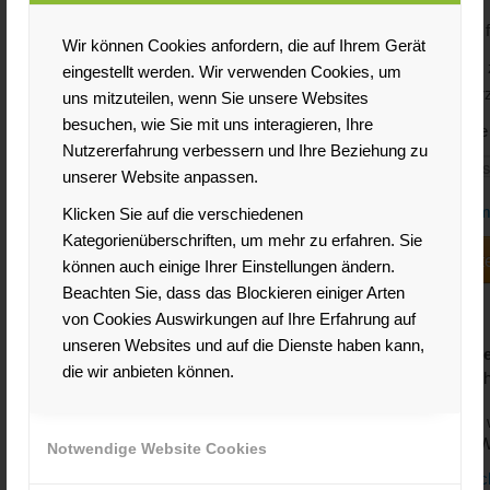
Über 2.000 Nutzer f
Wir können Cookies anfordern, die auf Ihrem Gerät
Mit der Anmeldung 
eingestellt werden. Wir verwenden Cookies, um
könnnen sich jeder
uns mitzuteilen, wenn Sie unsere Websites
besuchen, wie Sie mit uns interagieren, Ihre
Geben Sie hier Ihre
Nutzererfahrung verbessern und Ihre Beziehung zu
unserer Website anpassen.
Ich habe die
Besti
Klicken Sie auf die verschiedenen
Kategorienüberschriften, um mehr zu erfahren. Sie
Gratis Newslett
können auch einige Ihrer Einstellungen ändern.
Beachten Sie, dass das Blockieren einiger Arten
von Cookies Auswirkungen auf Ihre Erfahrung auf
unseren Websites und auf die Dienste haben kann,
Das passie
die wir anbieten können.
Wir benötigen 
senden.
Sie können die 
ANTI-SPAM:
Wi
Notwendige Website Cookies
Mehr zum Datensc