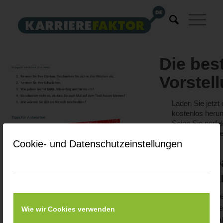
Die bes
Vorstel
Laden Sie jetzt
kostenlos herun
Seien Sie perfek
Überzeugen Sie
Cookie- und Datenschutzeinstellungen
Downloa
Jobinte
Dieser Premium-Ber
unseres kostenlosen
Wie wir Cookies verwenden
von speziellen Inha