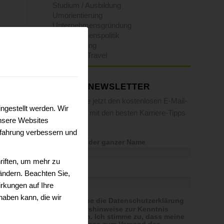
Studium / Ausbildung
Umorientierung
Unternehmensgründung
Unternehmenspolitik
Weiterbildung
Work-and-Travel
E-MAIL-NEWSLETTER
Fordern Sie jetzt den kostenlosen E-Mail-
ngestellt werden. Wir
Newsletter mit den besten Karriere-Tipps
nsere Websites
an.
erfahrung verbessern und
Vorname oder ganzer Name
riften, um mehr zu
E-Mail
 ändern. Beachten Sie,
rkungen auf Ihre
haben kann, die wir
Ich habe die Datenschutzerklärung
& Widerrufshinweise zur Kenntnis
genommen. Ich stimme zu, dass meine