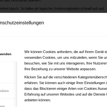
en des Lehrstuhls überein?
ntriert durch. So fallen dir logische Unstimmigkeiten schnell auf und
nschutzeinstellungen
um nächsten Schritt über.
t werden sollte. Andernfalls werden womöglich deine Ergebnisse
HE, RECHTSCHREIBUNG &
Wir können Cookies anfordern, die auf Ihrem Gerät ei
rwenden
verwenden Cookies, um uns mitzuteilen, wenn Sie u
besuchen, wie Sie mit uns interagieren, Ihre Nutzer
olltest du dich der sprachlichen Korrektur widmen.
Ihre Beziehung zu unserer Website anpassen.
e
Stil einhältst. Beachte auch Vorgaben deines Lehrstuhls zur
Klicken Sie auf die verschiedenen Kategorienübersch
sowie zum Gendern.
erfahren. Sie können auch einige Ihrer Einstellungen
dass das Blockieren einiger Arten von Cookies Auswi
t wurde, ist die Korrektur durch einen Native Speaker unersetzlich.
ookies
Erfahrung auf unseren Websites und auf die Dienste 
anbietet, kann dir bei der sprachlichen Korrektur deiner Arbeit helfen.
anbieten können.
ste