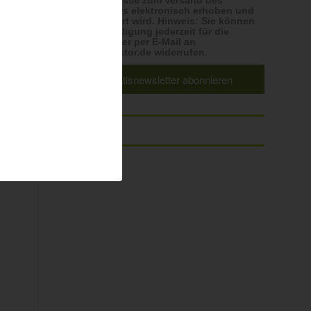
E-Mailadresse zum Versand des
Newsletters elektronisch erhoben und
r
gespeichert wird. Hinweis: Sie können
Ihre Einwilligung jederzeit für die
Zukunft hier per E-Mail an
Karrierefaktor.de widerrufen.
.