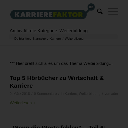
Archiv für die Kategorie: Weiterbildung
Du bist hier:
Startseite
/
Karriere
/
Weiterbildung
*** Hier dreht sich alles um das Thema Weiterbildung…
Top 5 Hörbücher zu Wirtschaft &
Karriere
/
/
/
9. März 2018
0 Kommentare
in
Karriere
,
Weiterbildung
von
adm
Weiterlesen
„Wenn die Worte fehlen“ – Teil 6: