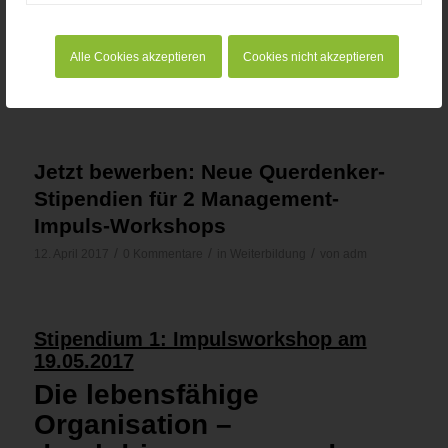
Wenn die Worte fehlen… Teil 2: Teure
Fehlkommunikationen
Wenn die Worte fehlen… Teil 1
Alle Cookies akzeptieren
Cookies nicht akzeptieren
Artikel zum Thema Sprachreisen
Jetzt bewerben: Neue Querdenker-
Stipendien für 2 Management-
Impuls-Workshops
/
/
/
12. April 2017
0 Kommentare
in
Weiterbildung
von
adm
Stipendium 1: Impulsworkshop am
19.05.2017
Die lebensfähige
Organisation –