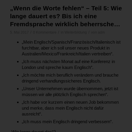
„Wenn die Worte fehlen“ – Teil 5: Wie
lange dauert es? Bis ich eine
Fremdsprache wirklich beherrsche…
/
/
/
5. Mai 2017
0 Kommentare
in
Weiterbildung
von
adm
„Mein Englisch/Spanisch/Französisch/Italienisch ist
furchtbar, aber ich soll unser neues Produkt in
Australien/Mexico/Frankreich/Italien vertreiben“.
„Ich muss nächsten Monat auf eine Konferenz in
London und spreche kaum Englisch“.
„Ich möchte mich beruflich verändern und brauche
dringend verhandlungssicheres Englisch.
„Unser Unternehmen wurde übernommen, jetzt ist
müssen wir alle plötzlich Englisch sprechen“.
„Ich habe vor kurzem einen neuen Job bekommen
und merke, dass mein Englisch nicht dafür
ausreicht“.
„Ich muss mein Englisch dringend verbessern“.
„Wie lange dauert das“?