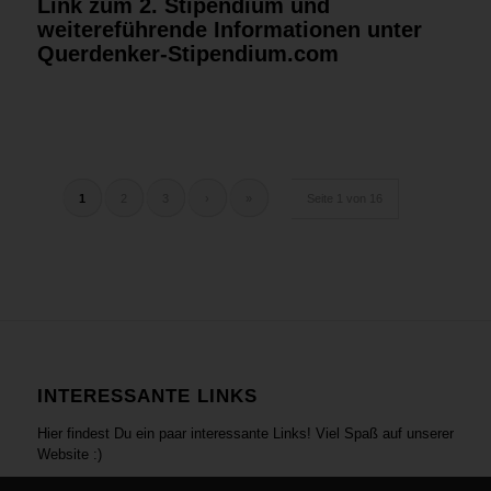
Link zum 2. Stipendium und
weitereführende Informationen
unter
Querdenker-Stipendium.com
1
2
3
›
»
Seite 1 von 16
INTERESSANTE LINKS
Hier findest Du ein paar interessante Links! Viel Spaß auf unserer
Website :)