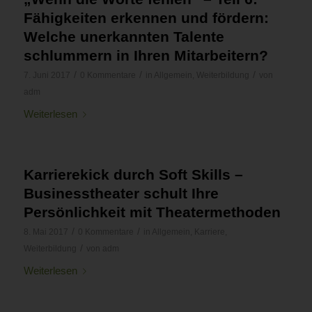
Fähigkeiten erkennen und fördern:
Welche unerkannten Talente
schlummern in Ihren Mitarbeitern?
/
/
/
7. Juni 2017
0 Kommentare
in
Allgemein
,
Weiterbildung
von
adm
Weiterlesen
Karrierekick durch Soft Skills –
Businesstheater schult Ihre
Persönlichkeit mit Theatermethoden
/
/
8. Mai 2017
0 Kommentare
in
Allgemein
,
Karriere
,
/
Weiterbildung
von
adm
Weiterlesen