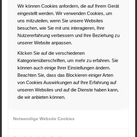
dem Vorgesetzten oder auch anderen Kollegen der
Wir können Cookies anfordern, die auf Ihrem Gerät
eigene Geistesblitz gefällt, ist schwer zu sagen.
eingestellt werden. Wir verwenden Cookies, um
Geschmack bei der Bewertung von
Grafiken
,
Slogans etc. liegt eben im Auge des Betrachters.
uns mitzuteilen, wenn Sie unsere Websites
Immer wieder gibt es aber Menschen, die von ihren
besuchen, wie Sie mit uns interagieren, Ihre
Sichtweisen nicht abtreten wollen und sie um jeden
Nutzererfahrung verbessern und Ihre Beziehung zu
Preis durchsetzen wollen. Dass wirklich alle
unserer Website anpassen.
Beteiligten zufrieden sind, wird wohl nie
vorkommen.
Klicken Sie auf die verschiedenen
Arbeitseinteilung:
Dienstpläne, Projektplanung
Kategorienüberschriften, um mehr zu erfahren. Sie
oder Aufgabenverteilung. Ein Team muss bei
können auch einige Ihrer Einstellungen ändern.
zahlreichen organisatorischen Planungen auf einen
Beachten Sie, dass das Blockieren einiger Arten
grünen Zweig kommen. Welcher
Mitarbeiter im
von Cookies Auswirkungen auf Ihre Erfahrung auf
Lager hat samstags
Zeit, um für den kranken
Kollegen einzuspringen? Wer übernimmt die lästige
unseren Websites und auf die Dienste haben kann,
administrative Arbeit und wer darf die beliebten
die wir anbieten können.
Außendienste erledigen? Wer schult den
Praktikanten ein? Viele Fragen kommen auf, die
früher oder später geklärt werden müssen.
Notwendige Website Cookies
Verschiedene Arbeitsweisen
: Die Chaotin, der
Überpünktliche, der Gelassene oder die Effiziente –
Bei so vielen einzelnen Charakteren entwickeln sich