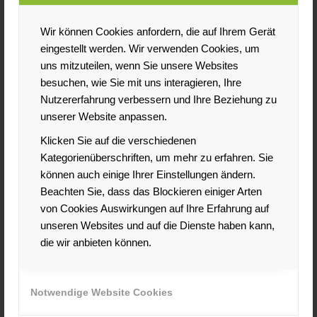
bisherigen Berufserfahrung noch nicht viel Platz einnimmt.
Auch wenn Ihr Hobby eine sinnvolle Ergänzung zum Job
Wir können Cookies anfordern, die auf Ihrem Gerät
darstellt, kann das Aufführen im Lebenslauf sinnvoll sein.
eingestellt werden. Wir verwenden Cookies, um
Ein Beispiel hierfür: Bewerbern Sie sich für eine Stelle als
uns mitzuteilen, wenn Sie unsere Websites
Lektorin und sind in Ihrer Freizeit in einem Buchclub, zeigt
besuchen, wie Sie mit uns interagieren, Ihre
dieses Hobby Ihre Passion für Ihren Job und ist damit eine
Nutzererfahrung verbessern und Ihre Beziehung zu
entscheidende Information im Lebenslauf. Ein weiterer
unserer Website anpassen.
Vorteil: Wenn Sie im Lebenslauf ein spannendes Hobby
Klicken Sie auf die verschiedenen
angeben, wird dieses von Personalverantwortlichen oft als
Kategorienüberschriften, um mehr zu erfahren. Sie
Gesprächsaufhänger benutzt. Das ist auch für Sie von
können auch einige Ihrer Einstellungen ändern.
Vorteil, weil Sie das Gespräch damit auf einer lockeren
Beachten Sie, dass das Blockieren einiger Arten
Ebene und in einem Bereich beginnen, in dem Sie sich
von Cookies Auswirkungen auf Ihre Erfahrung auf
besonders gut auskennen und entsprechend sicher
unseren Websites und auf die Dienste haben kann,
fühlen. Auch wenn Ihr Hobby zeigt, dass Sie bestimmte
die wir anbieten können.
Stärken haben, macht es Sinn die Freizeitbeschäftigung
anzugeben. Dies gilt oft für Teamsports und
Trainertätigkeiten, da diese Teamfähigkeit und
Notwendige Website Cookies
Führungskompetenz zeigen. Hier müssen Sie jedoch
vorsichtig sein: Sollten Sie einem Teamsport mit hohem