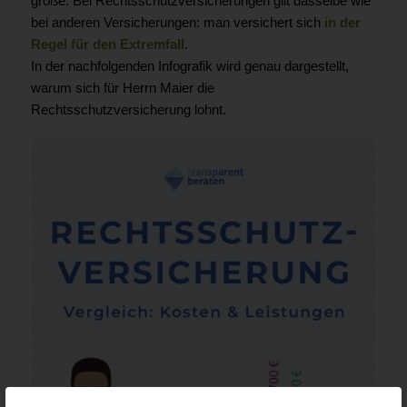
große. Bei Rechtsschutzversicherungen gilt dasselbe wie
bei anderen Versicherungen: man versichert sich
in der
Regel für den Extremfall
.
In der nachfolgenden Infografik wird genau dargestellt,
warum sich für Herrn Maier die
Rechtsschutzversicherung lohnt.