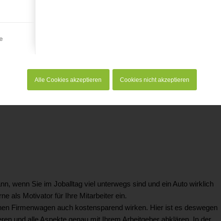
e
Alle Cookies akzeptieren
Cookies nicht akzeptieren
nn, wenn Sie im Joballtag viel unterwegs sind und ein Auto wirklich
ls Motivator für Ihre Mitarbeiter ein.
nen Firmenwagen auch kostensparend wirken. Hier ist es deswegen
eren und alle Aspekte genau mit Ihrem Arbeitgeber abklären. In der