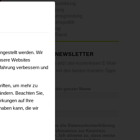
Studium / Ausbildung
Umorientierung
Unternehmensgründung
Unternehmenspolitik
Weiterbildung
Work-and-Travel
r
ngestellt werden. Wir
E-MAIL-NEWSLETTER
nsere Websites
Fordern Sie jetzt den kostenlosen E-Mail-
erfahrung verbessern und
Newsletter mit den besten Karriere-Tipps
an.
riften, um mehr zu
Vorname oder ganzer Name
 ändern. Beachten Sie,
rkungen auf Ihre
E-Mail
haben kann, die wir
Ich habe die Datenschutzerklärung
& Widerrufshinweise zur Kenntnis
genommen. Ich stimme zu, dass meine