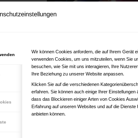
nschutzeinstellungen
hnerhöhung für den
ommt zusätzlicher
en müssen. Sollten
 die steuerlichen Konsequenzen tragen. In diesem Fall lohnt sich de
Wir können Cookies anfordern, die auf Ihrem Gerät ei
rwenden
.
verwenden Cookies, um uns mitzuteilen, wenn Sie u
besuchen, wie Sie mit uns interagieren, Ihre Nutzer
tsprechend des geldwerten Vorteils des Dienstwagens senken. Der
Ihre Beziehung zu unserer Website anpassen.
e
envorteil für das Unternehmen, da Steuern gespart werden. Der
teuer zurück und kann sowohl die Anschaffung, als auch den
Klicken Sie auf die verschiedenen Kategorienübersch
erfahren. Sie können auch einige Ihrer Einstellungen
dass das Blockieren einiger Arten von Cookies Auswi
gilt es einige Regelungen zu beachten. Sollten Sie den Dienstwagen
ookies
Erfahrung auf unseren Websites und auf die Dienste 
edingt ansprechen, ob es möglich ist, neben Ihnen auch andere
anbieten können.
gesetzter ausdrücklich genehmigen, da die für das Auto laufenden
ste