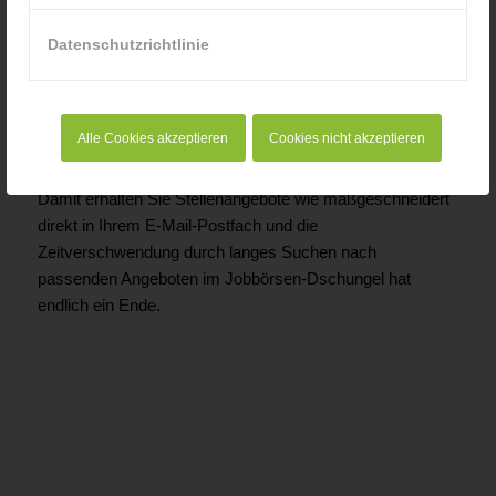
Wert einzuschätzen. Sie können vertraulich Ihren
Gehaltswunsch angeben und das Portal sucht speziell
Datenschutzrichtlinie
Angebote, die sich in diesem Bereich bewegen. Auch
spezielle Wünsche nach Unterkunft, Verpflegung und
Fortbildungsmöglichkeiten durch den Arbeitgeber können
Sie vertraulich angeben und das Portal berücksichtigt
Alle Cookies akzeptieren
Cookies nicht akzeptieren
diese bei der Auswahl potentieller Arbeitgeber.
Damit erhalten Sie Stellenangebote wie maßgeschneidert
direkt in Ihrem E-Mail-Postfach und die
Zeitverschwendung durch langes Suchen nach
passenden Angeboten im Jobbörsen-Dschungel hat
endlich ein Ende.