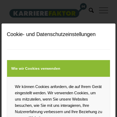
Schlagwortarchiv für: xing
Cookie- und Datenschutzeinstellungen
Du bist hier:
Startseite
/
xing
Beiträge
Wie wir Cookies verwenden
Jobsuche im Internet
/
/
28. Juli 2011
0 Kommentare
in
Bewerbung
,
Social
Wir können Cookies anfordern, die auf Ihrem Gerät
/
Networks
von
adm
eingestellt werden. Wir verwenden Cookies, um
Weiterlesen
uns mitzuteilen, wenn Sie unsere Websites
besuchen, wie Sie mit uns interagieren, Ihre
Nutzererfahrung verbessern und Ihre Beziehung zu