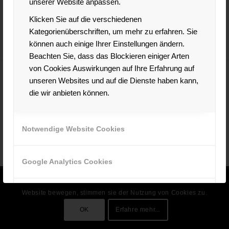
unserer Website anpassen.
1
2
3
Seite 3 von 3
Klicken Sie auf die verschiedenen
Kategorienüberschriften, um mehr zu erfahren. Sie
können auch einige Ihrer Einstellungen ändern.
Beachten Sie, dass das Blockieren einiger Arten
von Cookies Auswirkungen auf Ihre Erfahrung auf
unseren Websites und auf die Dienste haben kann,
die wir anbieten können.
INTERESSANTE LINKS
Hier findest Du ein paar interessante Links! Viel Spaß auf unserer
Website :)
Notwendige Website Cookies
Google Analytics Cookies
Diese Website nutzt Cookies. Indem sie sich weiter auf dieser
© Copyright - Karrierefaktor
Website bewegen, stimmen sie der Nutzung von Cookies zu.
Andere externe Dienste
OK
Erfahre mehr...
Andere Cookies