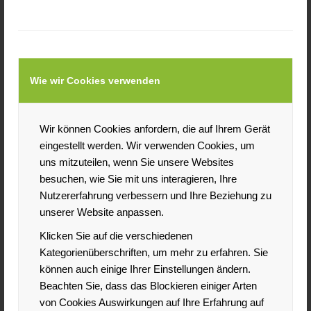
Unsicherheitsvermeidung
(Teil 3 der Serie)
Maskulinität bzw. Work-Life-Balance (Teil 4 der
Serie)
Lang- oder kurzfristige Orientierung (Teil 5 der
Serie).
Wie wir Cookies verwenden
Ziel der Serie soll es sein, dass Sie am Ende kulturelle
Unterschiede bewusster wahrnehmen und beim
Wir können Cookies anfordern, die auf Ihrem Gerät
nächsten geschäftlichen Aufeinandertreffen mit
eingestellt werden. Wir verwenden Cookies, um
fremden Kulturen in kein Fettnäpfchen mehr treten.
uns mitzuteilen, wenn Sie unsere Websites
besuchen, wie Sie mit uns interagieren, Ihre
Teil 4 unserer Serie verdeutlicht wie
Nutzererfahrung verbessern und Ihre Beziehung zu
sehr sich das Verhältnis von Arbeits-
unserer Website anpassen.
und Freizeitleben in verschiedenen
Kulturen unterscheiden kann.
Klicken Sie auf die verschiedenen
Kategorienüberschriften, um mehr zu erfahren. Sie
Ursprünglich unterschied diese Kulturdimension zwischen
können auch einige Ihrer Einstellungen ändern.
den Aspekten Maskulinität und Femininität. Diese
Beachten Sie, dass das Blockieren einiger Arten
Unterteilung entstand aus dem ursprünglichen Verständnis
von Cookies Auswirkungen auf Ihre Erfahrung auf
typisch männlicher und typisch weiblicher Arbeitsziele. Als