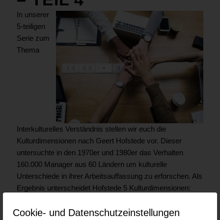
In unserer
5-teiligen
Serie zum
Thema
Interkulturelles Verständnis stellen wir euch die
Kulturdimensionen nach Geert Hofstede vor. Dieser
untersuchte in den 1970er und 1980er das Verhalten
160.000 Manager aus 60 Ländern um kulturelle
Unterschiede in ihrer Arbeitsauffassung zu erforschen. Als
Ergebnis unterscheidet Hofstede 5 Kulturdimensionen:
Individualismus und Kollektivismus
(Teil 1 der Serie)
Cookie- und Datenschutzeinstellungen
Machtdistanz
(Teil 2 der Serie)