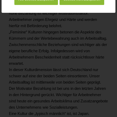
Kulturen in denen die Arbeit im Vordergrund steht, setzten
auf Erfolg und Fortkommen bei der eigenen Karriere. Eine
hohe Bezahlung ist wichtiger Motivationsfaktor.
Arbeitnehmer zeigen Ehrgeiz und Härte und werden
hierfür mit Beförderung belohnt.
„Feminine“ Kulturen hingegen betonen die Aspekte des
Kümmern und der Wertebewahrung auch im Arbeitsalltag.
Zwischenmenschliche Beziehungen sind wichtiger als der
eigene berufliche Erfolg. Infolgedessen wird von
Arbeitnehmern Bescheidenheit statt rücksichtloser härte
erwartet.
In dieser Kulturdimension lässt sich Deutschland nur
schwer auf eine der beiden Seiten einsortieren. Unser
Arbeitsalltag ist mittlerweile von beiden Seiten geprägt.
Der Motivator Bezahlung ist bei uns in den letzten Jahren
in den Hintergrund gerückt. Wichtiger für Arbeitnehmer
sind heute ein gesundes Arbeitsklima und Zusatzangebote
des Unternehmens wie Sozialleistungen.
Eine Kultur die „typisch männlich“ ist, ist Japan.