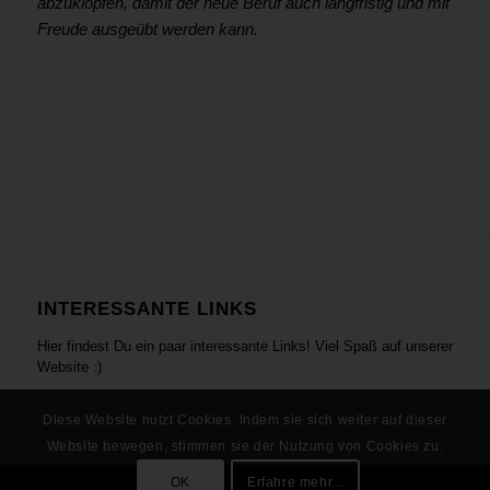
abzuklopfen, damit der neue Beruf auch langfristig und mit
Freude ausgeübt werden kann.
INTERESSANTE LINKS
Hier findest Du ein paar interessante Links! Viel Spaß auf unserer
Website :)
Diese Website nutzt Cookies. Indem sie sich weiter auf dieser
Website bewegen, stimmen sie der Nutzung von Cookies zu.
OK
Erfahre mehr...