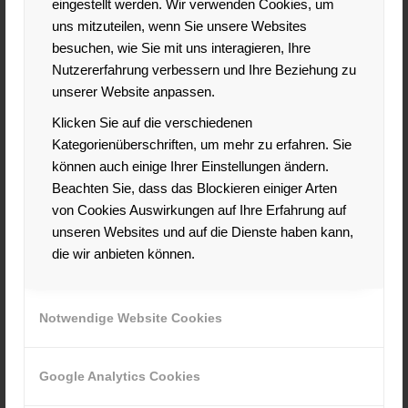
eingestellt werden. Wir verwenden Cookies, um
assoziatives Denken unterstützt eine individuelle
uns mitzuteilen, wenn Sie unsere Websites
Bewerbung und beleuchtet die eigene Aussage aus
besuchen, wie Sie mit uns interagieren, Ihre
verschiedenen Gesichtspunkten- eine Bewerbung
Nutzererfahrung verbessern und Ihre Beziehung zu
bekommt ein Gesicht.
unserer Website anpassen.
Tip: Mit verschiedenen Freunden und Verwandten
Klicken Sie auf die verschiedenen
sprechen, deren Urteil sie vertrauen, und die Ihre
Kategorienüberschriften, um mehr zu erfahren. Sie
verschiedenen Facetten kennen. Eventuell auch einen
können auch einige Ihrer Einstellungen ändern.
professionellen Coach hinzuziehen, es kann sich lohnen !
Beachten Sie, dass das Blockieren einiger Arten
Gedankenspiele, Brainstorming und das Durchspielen von
von Cookies Auswirkungen auf Ihre Erfahrung auf
Alternativen unterstützt das Gefühl für die eigene
unseren Websites und auf die Dienste haben kann,
Vielfältigkeit und erhöht die Möglichkeiten eine Tätigkeit zu
die wir anbieten können.
finden, die wirklich ihren Interessen entspricht, denn nur
dann werden Sie wirklich erfolgreich und glücklich sein in
ihrem Job.
Notwendige Website Cookies
2. Von Bewerbern wird immer wieder verlangt, dass
Google Analytics Cookies
ihre Bewerbungsunterlagen individuell gestaltet