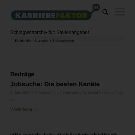
Schlagwortarchiv für: Stellenangebot
Du bist hier:
Startseite
/
Stellenangebot
Beiträge
Jobsuche: Die besten Kanäle
/
/
/
9. Juni 2015
0 Kommentare
in
Bewerbung
,
Social Networks
von
adm
Weiterlesen