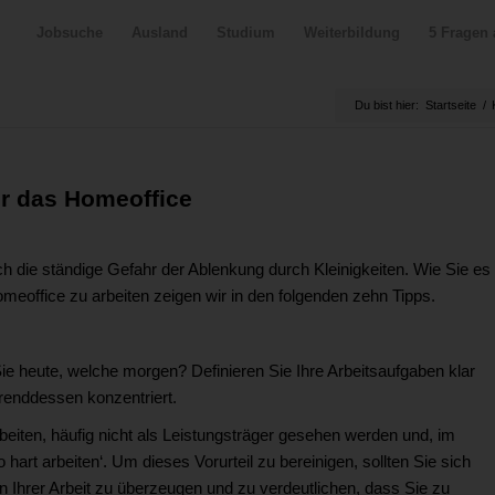
Jobsuche
Ausland
Studium
Weiterbildung
5 Fragen 
Du bist hier:
Startseite
/
ür das Homeoffice
uch die ständige Gefahr der Ablenkung durch Kleinigkeiten. Wie Sie es
meoffice zu arbeiten zeigen wir in den folgenden zehn Tipps.
e heute, welche morgen? Definieren Sie Ihre Arbeitsaufgaben klar
hrenddessen konzentriert.
t arbeiten, häufig nicht als Leistungsträger gesehen werden und, im
rt arbeiten‘. Um dieses Vorurteil zu bereinigen, sollten Sie sich
on Ihrer Arbeit zu überzeugen und zu verdeutlichen, dass Sie zu