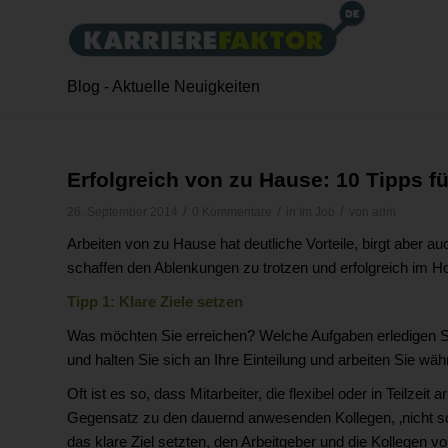
Blog - Aktuelle Neuigkeiten
Erfolgreich von zu Hause: 10 Tipps f
/
/
/
26. September 2014
0 Kommentare
in
Im Job
von
adm
Arbeiten von zu Hause hat deutliche Vorteile, birgt aber a
schaffen den Ablenkungen zu trotzen und erfolgreich im Ho
Tipp 1: Klare Ziele setzen
Was möchten Sie erreichen? Welche Aufgaben erledigen Si
und halten Sie sich an Ihre Einteilung und arbeiten Sie wä
Oft ist es so, dass Mitarbeiter, die flexibel oder in Teilzei
Gegensatz zu den dauernd anwesenden Kollegen, ‚nicht so ha
das klare Ziel setzten, den Arbeitgeber und die Kollegen v