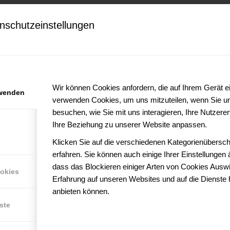
n Kollegen sollte sich dabei nicht unbedingt nur auf das fachliche
nschutzeinstellungen
 werden, denn sonst ist es für Sie sehr schwer, in den ‚normalen
tsaufgaben erleichtert die Arbeit und die Kommunikation mit den
Wir können Cookies anfordern, die auf Ihrem Gerät ei
iff auf die Daten haben, die auch für sie wichtig sind, denn alle
rwenden
verwenden Cookies, um uns mitzuteilen, wenn Sie u
einen reibungslosen Arbeitsablauf garantieren zu können.
besuchen, wie Sie mit uns interagieren, Ihre Nutzer
hlich erledigen, sondern sich dieselbe Zeit dafür nehmen, die Sie sich
Ihre Beziehung zu unserer Website anpassen.
e
arbeitung gehen. Tun Sie dies nicht, steigen die Unzufriedenheit
Klicken Sie auf die verschiedenen Kategorienübersch
erfahren. Sie können auch einige Ihrer Einstellungen
dass das Blockieren einiger Arten von Cookies Auswi
ookies
ganisation, da Privates und Berufliches miteinander verknüpft
Erfahrung auf unseren Websites und auf die Dienste 
mfeld (Raum, Rahmenbedingungen, Technik etc.) und setzten Sie sich
anbieten können.
Wer gut organisiert und diszipliniert ist, wird unter den richtigen
ste