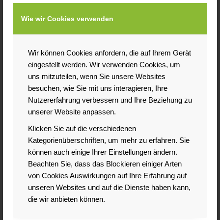
Die Beteiligung am Handelsgewerbe eines
Wie wir Cookies verwenden
Konkurrenten des Arbeitgebers, wenn dieser mit
finanziellen Verbesserungen profitiert.
Die Gewährung von Darlehen an einen
Wir können Cookies anfordern, die auf Ihrem Gerät
Konkurrenten des Arbeitgebers.
eingestellt werden. Wir verwenden Cookies, um
Das Abwerben von Kunden und potentiellen Kunden
uns mitzuteilen, wenn Sie unsere Websites
des Arbeitgebers.
besuchen, wie Sie mit uns interagieren, Ihre
Das Abwerben von Arbeitnehmern zum Aufbau
Nutzererfahrung verbessern und Ihre Beziehung zu
eines Konkurrenzunternehmens.
unserer Website anpassen.
Welche Konsequenzen sind bei
Klicken Sie auf die verschiedenen
verbotenem Wettbewerb möglich?
Kategorienüberschriften, um mehr zu erfahren. Sie
Bei verbotener Konkurrenztätigkeit droht dem
können auch einige Ihrer Einstellungen ändern.
Arbeitnehmer eine Abmahnung, eine ordentliche bzw.
Beachten Sie, dass das Blockieren einiger Arten
außerordentliche Kündigung. Der Arbeitgeber hat das
von Cookies Auswirkungen auf Ihre Erfahrung auf
Recht, die Konkurrenztätigkeit des Arbeitnehmers zu
unseren Websites und auf die Dienste haben kann,
untersagen, falls er das Arbeitsverhältnis fortführen will.
die wir anbieten können.
Zudem hat der Arbeitgeber Anspruch auf Schadensersatz,
d.h. er kann den Gewinn der Konkurrenztätigkeit des