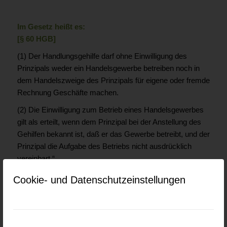
Im Gesetz heißt es:
[§ 60 HGB]
(1) Der Handlungsgehilfe darf ohne Einwilligung des
Prinzipals weder ein Handelsgewerbe betreiben noch in
dem Handelszweige des Prinzipals für eigene oder fremde
Rechnung Geschäfte machen.
(2) Die Einwilligung zum Betrieb eines Handelsgewerbes
gilt als erteilt, wenn dem Prinzipal bei der Anstellung des
Gehilfen bekannt ist, daß er das Gewerbe betreibt, und der
Prinzipal die Aufgabe des Betriebs nicht ausdrücklich
vereinbart.“
Cookie- und Datenschutzeinstellungen
Wann spricht man von einem
verbotenen Geschäft?
Folgende Konkurrenzgeschäfte sind verboten, da sie sich
im Geschäftszweig des Arbeitgebers bewegen: