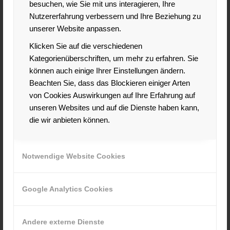
besuchen, wie Sie mit uns interagieren, Ihre
3. Mit der Stimme überzeugen
Nutzererfahrung verbessern und Ihre Beziehung zu
unserer Website anpassen.
Zu leise wirkt häufig schwach, zu laut strahlt Dominanz
aus. Und Eintönigkeit kann langweilig und emotionslos
Klicken Sie auf die verschiedenen
wirken. Es gilt, das rechte Maß zu finden. Dazu ist es
Kategorienüberschriften, um mehr zu erfahren. Sie
wichtig, das eigene Stimmvolumen der jeweiligen Situation
können auch einige Ihrer Einstellungen ändern.
anpassen zu können. Fragesätze dürfen zum Beispiel am
Beachten Sie, dass das Blockieren einiger Arten
Ende nach oben gehen. Klare An- und Aussagen sollten
von Cookies Auswirkungen auf Ihre Erfahrung auf
am Satzende stimmlich abgesenkt werden. Das strahlt
unseren Websites und auf die Dienste haben kann,
Entschlossenheit aus. Und: Nuscheln oder aufeinander
die wir anbieten können.
gepresste Lippen sind ein No Go. Nutzen Sie die
Aufnahmemöglichkeit Ihres Smartphones und hören Sie
sich selbst reden. Wie wirkt es auf Sie? Zugegeben, jeder
Notwendige Website Cookies
nimmt seine Stimme anders wahr als es andere tun. Und
dennoch können Sie hören, wie viel Spielraum Sie Ihrer
Google Analytics Cookies
Stimme geben.
4. Analytisch w
irken
Andere externe Dienste
Sie möchten sachlicher und analytischer wirken? Dann