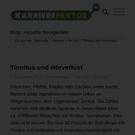
Blog - Aktuelle Neuigkeiten
Du bist hier:
Startseite
/
Karriere
/
Im Job
/
Tinnitus und Hörverlust
Tinnitus und Hörverlust
/
/
/
2. September 2013
0 Kommentare
in
Im Job
von
adm
Rauschen, Pfeifen, Klopfen oder Zischen: Jeder zweite
Mensch leidet irgendwann in seinem Leben an
Ohrgeräuschen, dem sogenannten Tinnitus. Die Zahlen
sprechen eine deutliche Sprache: In Deutschland leben
ca. 3 Millionen Menschen mit Tinnitus- Symptomen. Was
viele nicht wissen: Bei über 80 Prozent der Betroffenen tritt
Tinnitus in Kombination mit Innenohrschwerhörigkeit tritt.