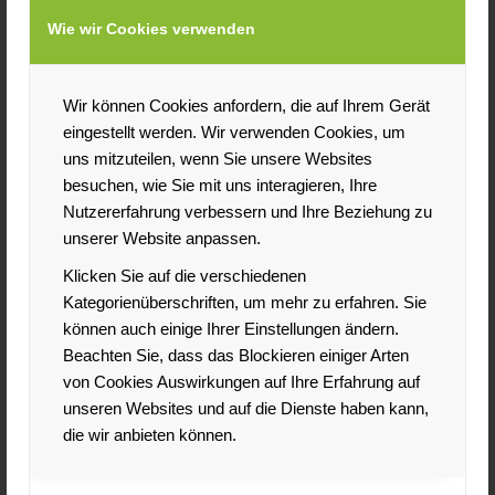
auch das Hörverlustrisiko.
Wie wir Cookies verwenden
Vier von fünf Menschen mit Tinnitus leiden auch an
Hörverlust
Wir können Cookies anfordern, die auf Ihrem Gerät
Aktuelle Studien belegen: Vier von fünf Personen mit
eingestellt werden. Wir verwenden Cookies, um
Tinnitus leiden auch an Hörverlust. Damit verstärkt sich
uns mitzuteilen, wenn Sie unsere Websites
das Tinnitus-Leiden für die Betroffenen; die innere
besuchen, wie Sie mit uns interagieren, Ihre
Lärmquelle wird nochmals präsenter, denn sie wird vom
Nutzererfahrung verbessern und Ihre Beziehung zu
Alltagslärm nicht mehr überdeckt. Die Folge: eine
unserer Website anpassen.
zusätzliche Belastung und weitere Verminderung der
Klicken Sie auf die verschiedenen
Lebensqualität. „Hier kann oft ein Hörgerät Linderung
Kategorienüberschriften, um mehr zu erfahren. Sie
verschaffen: Es gleicht den Hörverlust aus, verstärkt
können auch einige Ihrer Einstellungen ändern.
damit den Umweltschall und überlagert so den Tinnitus“,
Beachten Sie, dass das Blockieren einiger Arten
sagt Marco Faltus, Leiter der Audiologie bei Phonak. Ziel
von Cookies Auswirkungen auf Ihre Erfahrung auf
einer erfolgreichen Tinnitus-Behandlung ist es nicht, das
unseren Websites und auf die Dienste haben kann,
Störgeräusch zu beseitigen, sondern dessen Intensität
die wir anbieten können.
und Häufigkeit in der Wahrnehmung zu reduzieren. „Die
Zeit, in der eine Person ihren Tinnitus bewusst wahrnimmt,