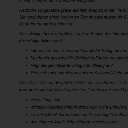
2. Der Zuhörer muss aufnahmefähig sein.
Hetzt der Vorgesetzte grade auf dem Weg zu einem Termin ü
Sie vereinbaren einen konkreten Termin oder nutzen die Ge
die Aufmerksamkeit höher ist.
Was
: Einige Ideen zum „Was“ sind zu Beginn des Intervi
der Erfolge helfen, sind
Interessiert das Thema und damit der Erfolg meine
Macht der ausgewählte Erfolg den Zuhörer neugieri
Regt der geschilderte Erfolg zum Dialog an?
Hebe ich mich damit von anderen Kollegen/Wettbew
Wie:
Das „Wie“ ist die größte Hürde, die zu nehmen ist. 
kommunikationsfähig aufzubereiten. Das Ergebnis sind häu
viel zu lang sind,
wichtige Ausgangsinformationen gar nicht enthalten,
zu viele Detailinformationen und Fachbegriffe enthalt
den eigenen Anteil nicht sichtbar werden lassen,