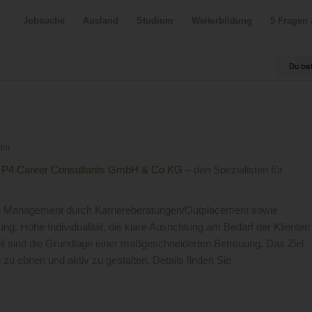
Jobsuche
Ausland
Studium
Weiterbildung
5 Fragen 
Du bist
dm
r
P4 Career Consultants GmbH & Co KG
– den Spezialisten für
eren Management durch Karriereberatungen/Outplacement sowie
ung.
Hohe Individualität, die klare Ausrichtung am Bedarf der Klienten
fil sind die Grundlage einer maßgeschneiderten Betreuung. Das Ziel
 zu ebnen und aktiv zu gestalten.
Details finden Sie