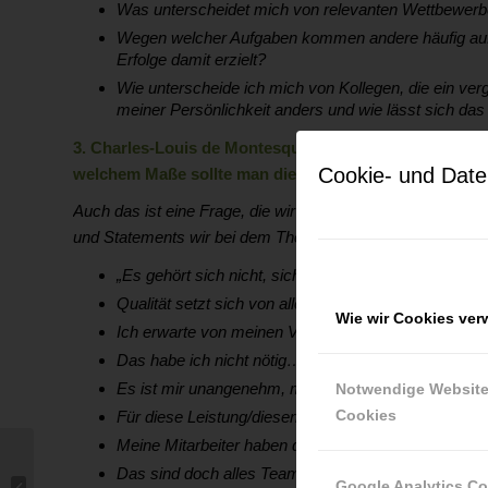
Was unterscheidet mich von relevanten Wettbewerbe
Wegen welcher Aufgaben kommen andere häufig auf
Erfolge damit erzielt?
Wie unterscheide ich mich von Kollegen, die ein ve
meiner Persönlichkeit anders und wie lässt sich da
3. Charles-Louis de Montesquieu sagte: „Für seine Ar
Cookie- und Date
welchem Maße sollte man die eigenen Erfolge nach au
Auch das ist eine Frage, die wir häufig intensiv mit unse
und Statements wir bei dem Thema stoßen:
„Es gehört sich nicht, sich selbst so herauszustelle
Qualität setzt sich von alleine durch…
Wie wir Cookies ve
Ich erwarte von meinen Vorgesetzten (Kollegen, Mi
Das habe ich nicht nötig….
Es ist mir unangenehm, mich so aufzuspielen….
Notwendige Websit
Cookies
Für diese Leistung/diesen Erfolg werde ich doch be
Meine Mitarbeiter haben doch die ganze Arbeit ge
Durchstarten in der
Das sind doch alles Teamleistungen…“
Luftfahrtbranche –
Google Analytics C