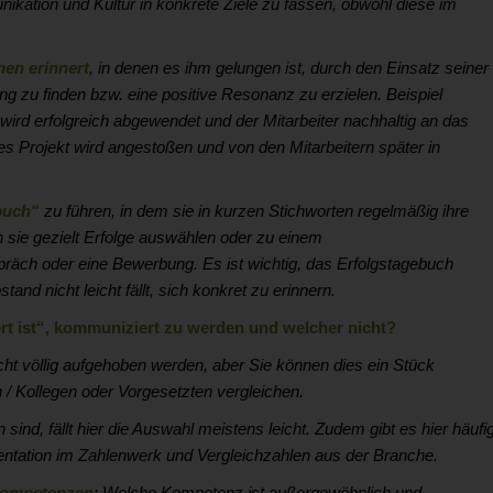
ikation und Kultur in konkrete Ziele zu fassen, obwohl diese im
nen
erinnert
, in denen es ihm gelungen ist, durch den Einsatz seiner
g zu finden bzw. eine positive Resonanz zu erzielen. Beispiel
wird erfolgreich abgewendet und der Mitarbeiter nachhaltig an das
s Projekt wird angestoßen und von den Mitarbeitern später in
buch“
zu führen, in dem sie in kurzen Stichworten regelmäßig ihre
 sie gezielt Erfolge auswählen oder zu einem
äch oder eine Bewerbung. Es ist wichtig, das Erfolgstagebuch
and nicht leicht fällt, sich konkret zu erinnern.
rt ist“, kommuniziert zu werden und welcher nicht?
icht völlig aufgehoben werden, aber Sie können dies ein Stück
n / Kollegen oder Vorgesetzten vergleichen.
n sind, fällt hier die Auswahl meistens leicht. Zudem gibt es hier häufi
entation im Zahlenwerk und Vergleichzahlen aus der Branche.
Kompetenzen
: Welche Kompetenz ist außergewöhnlich und