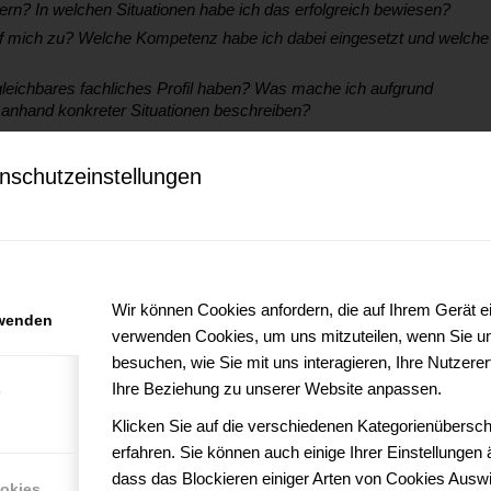
rn? In welchen Situationen habe ich das erfolgreich bewiesen?
 mich zu? Welche Kompetenz habe ich dabei eingesetzt und welche
rgleichbares fachliches Profil haben? Was mache ich aufgrund
s anhand konkreter Situationen beschreiben?
beit muss man Zustimmung suchen, aber niemals Beifall.“ In
nschutzeinstellungen
ßen tragen?
ren Klienten diskutieren. Es ist spannend, auf welche „Hemmschwellen“
n…
Wir können Cookies anfordern, die auf Ihrem Gerät ei
rwenden
tarbeitern), dass Sie meine Leistung sehen und anerkennen….
verwenden Cookies, um uns mitzuteilen, wenn Sie u
besuchen, wie Sie mit uns interagieren, Ihre Nutzer
Ihre Beziehung zu unserer Website anpassen.
e
zahlt…
Klicken Sie auf die verschiedenen Kategorienübersch
macht…
erfahren. Sie können auch einige Ihrer Einstellungen
dass das Blockieren einiger Arten von Cookies Auswi
ookies