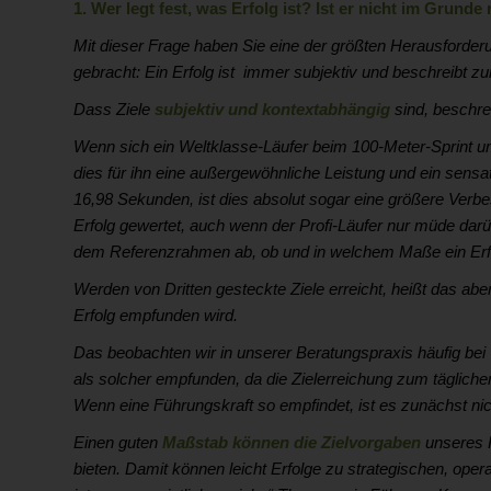
1. Wer legt fest, was Erfolg ist? Ist er nicht im Grunde 
Mit dieser Frage haben Sie eine der größten Herausforde
gebracht: Ein Erfolg ist immer subjektiv und beschreibt zu
Dass Ziele
subjektiv und kontextabhängig
sind, beschre
Wenn sich ein Weltklasse-Läufer beim 100-Meter-Sprint u
dies für ihn eine außergewöhnliche Leistung und ein sensat
16,98 Sekunden, ist dies absolut sogar eine größere Verb
Erfolg gewertet, auch wenn der Profi-Läufer nur müde darüb
dem Referenzrahmen ab, ob und in welchem Maße ein Erfol
Werden von Dritten gesteckte Ziele erreicht, heißt das abe
Erfolg empfunden wird.
Das beobachten wir in unserer Beratungspraxis häufig bei 
als solcher empfunden, da die Zielerreichung zum täglichen
Wenn eine Führungskraft so empfindet, ist es zunächst nic
Einen guten
Maßstab können die Zielvorgaben
unseres K
bieten. Damit können leicht Erfolge zu strategischen, oper