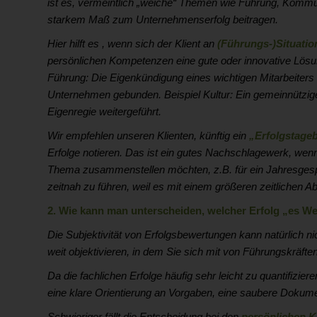
ist es, vermeintlich „weiche“ Themen wie Führung, Kommun
starkem Maß zum Unternehmenserfolg beitragen.
Hier hilft es , wenn sich der Klient an
(Führungs-)Situatio
persönlichen Kompetenzen eine gute oder innovative Lösun
Führung: Die Eigenkündigung eines wichtigen Mitarbeiters 
Unternehmen gebunden. Beispiel Kultur: Ein gemeinnützige
Eigenregie weitergeführt.
Wir empfehlen unseren Klienten, künftig ein
„Erfolgstage
Erfolge notieren. Das ist ein gutes Nachschlagewerk, wenn
Thema zusammenstellen möchten, z.B. für ein Jahresgespr
zeitnah zu führen, weil es mit einem größeren zeitlichen Abst
2. Wie kann man unterscheiden, welcher Erfolg „es We
Die Subjektivität von Erfolgsbewertungen kann natürlich n
weit objektivieren, in dem Sie sich mit von Führungskräfte
Da die fachlichen Erfolge häufig sehr leicht zu quantifiziere
eine klare Orientierung an Vorgaben, eine saubere Dokum
Schwieriger fällt die Entscheidung bei den
persönlichen 